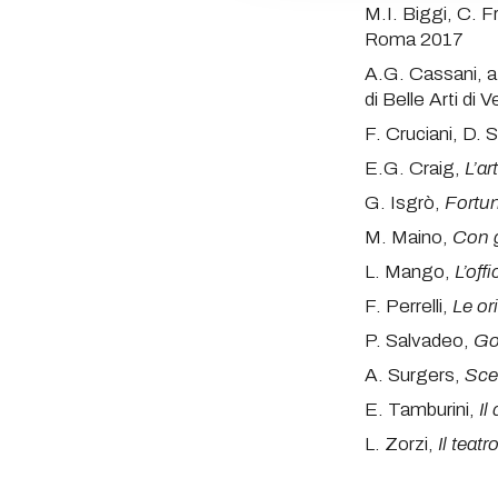
M.I. Biggi, C. Fr
Roma 2017
A.G. Cassani, a 
di Belle Arti di
F. Cruciani, D. S
E.G. Craig,
L’ar
G. Isgrò,
Fortun
M. Maino,
Con g
L. Mango,
L’off
F. Perrelli,
Le or
P. Salvadeo,
Gor
A. Surgers,
Sce
E. Tamburini,
Il
L. Zorzi,
Il teatr