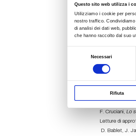
Il corso prevede
Questo sito web utilizza i c
composizione sce
Utilizziamo i cookie per perso
teatrali storich
nostro traffico. Condividiamo 
della scena pros
di analisi dei dati web, pubbl
all’esegesi arist
che hanno raccolto dal suo uti
morfologia archit
radicamento di 
Selezione
relazione alle a
Necessari
del
primonovecentesch
consenso
Un focus sarà po
Appia e alle su
Bibliografia
Appia,
Attore m
Rifiuta
F. Crisafulli,
Luc
F. Cruciani,
Lo s
Letture di appr
D. Bablet, J. J