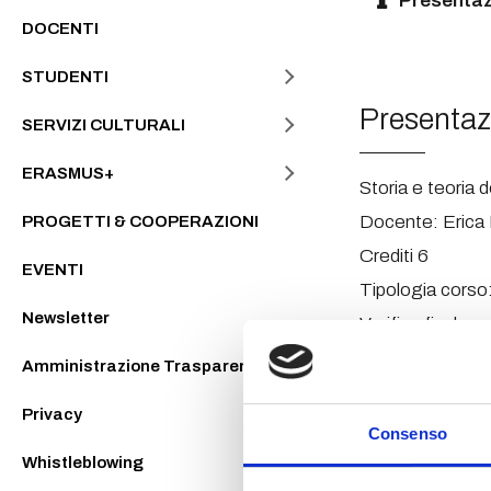
Presentaz
DOCENTI
STUDENTI
Presentaz
SERVIZI CULTURALI
ERASMUS+
Storia e teoria 
Docente: Erica 
PROGETTI & COOPERAZIONI
Crediti 6
EVENTI
Tipologia corso:
Newsletter
Verifica finale:
Inizio corso: 7 
Amministrazione Trasparente
Privacy
Program
Consenso
Whistleblowing