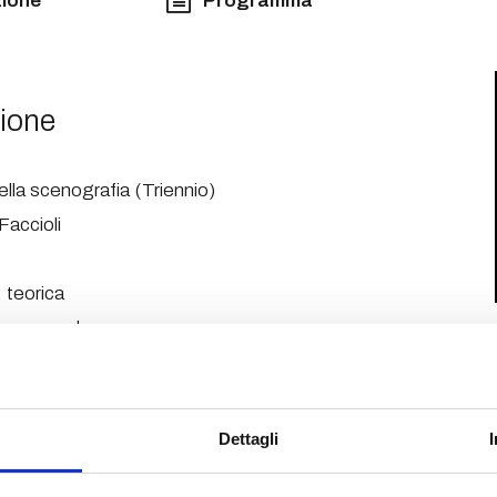
ione
Programma
ione
della scenografia (Triennio)
Faccioli
 teorica
 esame orale
marzo
ma
Dettagli