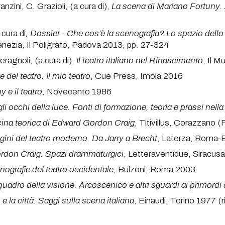
anzini, C. Grazioli, (a cura di),
La scena di Mariano Fortuny.
cura di
, Dossier - Che cos’è la scenografia? Lo spazio dello 
 Venezia, Il Poligrafo, Padova 2013, pp. 27-324
eragnoli, (a cura di),
Il teatro italiano nel Rinascimento
, Il 
te del teatro. Il mio teatro
, Cue Press, Imola 2016
y e il teatro
, Novecento 1986
li occhi della luce. Fonti di formazione, teoria e prassi nell
icina teorica di Edward Gordon Craig
, Titivillus, Corazzano 
igini del teatro moderno. Da Jarry a Brecht
, Laterza, Roma-
don Craig. Spazi drammaturgici
, Letteraventidue, Siracus
nografie del teatro occidentale
, Bulzoni, Roma 2003
 quadro della visione. Arcoscenico e altri sguardi ai primord
o e la città. Saggi sulla scena italiana
, Einaudi, Torino 1977 (