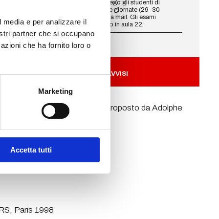
Visto l'alto numero degli iscritti prego gli studenti di
rispettare la suddivisione nelle due giornate (29-30
giugno) così come comunicato via mail. Gli esami
l media e per analizzare il
inizieranno alle 10 e si svolgeranno in aula 22.
nostri partner che si occupano
azioni che ha fornito loro o
TUTTI GLI AVVISI
Marketing
all’uso drammaturgico della luce proposto da Adolphe
Accetta tutti
tivillus, Corazzano (Pisa) 2007
RS, Paris 1998