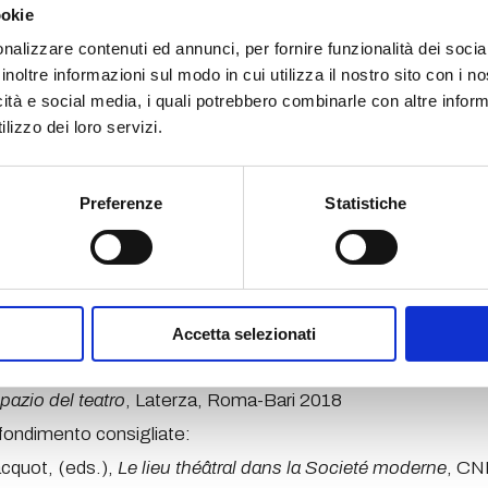
 di affrontare le modalità di progettazione e
ookie
nografica nell’ambito delle teoresi e delle pratiche
nalizzare contenuti ed annunci, per fornire funzionalità dei socia
e.Particolare attenzione sarà dedicata allo sviluppo
inoltre informazioni sul modo in cui utilizza il nostro sito con i 
pettica sorta nel contesto del vitruvianesimo,
icità e social media, i quali potrebbero combinarle con altre inform
otelica rinascimentale e all’evoluzione della
lizzo dei loro servizi.
ettonica del teatro all’italiana.La formazione e il
estetiche realiste saranno analizzate e messe in
ntitetiche teorie e sperimentazioni
Preferenze
Statistiche
e riconducibili ai “riteatralizzatori” del teatro.
sto sul ruolo della teoria relativa alla scena antirealista e 
e evoluzioni nel teatro contemporaneo.
usica e scena
, Cue Press, Imola 2015
Accetta selezionati
e attiva. Questioni della luce nel teatro contemporaneo
, Ti
pazio del teatro
, Laterza, Roma-Bari 2018
ofondimento consigliate:
acquot, (eds.),
Le lieu théâtral dans la Societé moderne
, CN