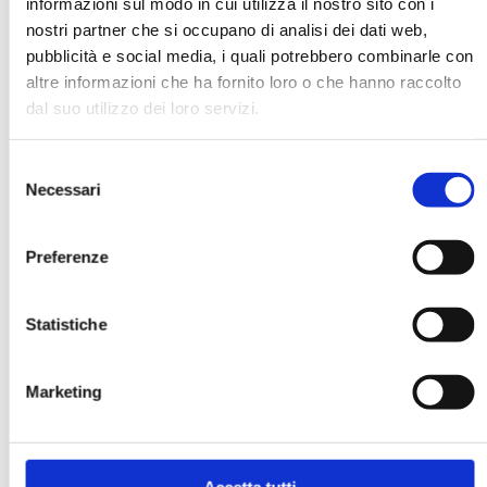
informazioni sul modo in cui utilizza il nostro sito con i
nostri partner che si occupano di analisi dei dati web,
Esami di Tecniche di montaggio, 24
pubblicità e social media, i quali potrebbero combinarle con
giugno
altre informazioni che ha fornito loro o che hanno raccolto
22.06.2026
dal suo utilizzo dei loro servizi.
Selezione
Elvio Annese
Necessari
del
consenso
Tecniche di montaggio video | Triennio
Preferenze
Gli esami di Tecniche di montaggio video per gli studenti
del triennio si terranno mercoledì 24 giugno dalle ore 9
alle 14 in Aula 3 - magna Giudecca Crea. A causa di
Statistiche
zlcune irregolarità che si sono verificate gli studenti
dovranno partecipare muniti di Carta d'Identià che ne
permetta il riconoscimento.
Marketing
Buona giornata.
Elvio Annese
Accetta tutti