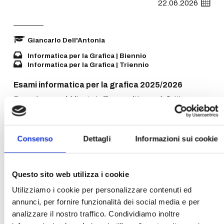
22.06.2026
Giancarlo Dell'Antonia
Informatica per la Grafica | Biennio
Informatica per la Grafica | Triennio
Esami informatica per la grafica 2025/2026
Buongiorno, pubblicato in Teams ultimo e definitivo
aggiornamento elenco iscritti ed orari
Aula 3 Giudecca. A causa di alcune irregolarità che si
sono verificate presentarsi agli esami con documento
Consenso
Dettagli
Informazioni sui cookie
d’identità in corso di validità per il riconoscimento.
Giancarlo Dell'Antonia: Esami informatica per la grafica
2025/2026 - Ultimo e... | General
Questo sito web utilizza i cookie
Utilizziamo i cookie per personalizzare contenuti ed
annunci, per fornire funzionalità dei social media e per
analizzare il nostro traffico. Condividiamo inoltre