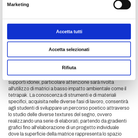
Marketing
Programma
Accetta tutti
Gli obiettivi formativi del corso prevedono
l'apprendimento di competenze artistiche specifiche di
Accetta selezionati
alcune delle tecniche incisorie sperimentali dirette e
indirette: incisione su tetrapak, acquatinta realizzata
con diverse graniture, maniera pittorica, maniera allo
Rifiuta
zucchero,
marbling
,
spit bite
, transfer, ecc. Saranno
utilizzate prevalentemente matrici di zinco e/o altri
supporti idonei, particolare attenzione sarà rivolta
all'utilizzo di matrici a basso impatto ambientale come il
tetrapak. La conoscenza di strumenti e di materiali
specifici, acquisita nelle diverse fasi di lavoro, consentirà
agli studenti di sviluppare un percorso poetico attraverso
lo studio delle diverse textures del segno, ovvero
realizzando una serie di elaborati, partendo da gradienti
grafici fino all'elaborazione di un progetto individuale
dove la superficie della matrice rappresenta lo spazio