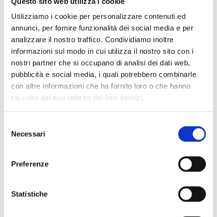
Questo sito web utilizza i cookie
Assenza Prof.ssa Elena Molena
Utilizziamo i cookie per personalizzare contenuti ed
La Prof.ssa Elena Molena sarà assente giovedì 14
annunci, per fornire funzionalità dei social media e per
maggio 2026. La lezione sarà recuperata giovedì 11
giugno 2026.
analizzare il nostro traffico. Condividiamo inoltre
informazioni sul modo in cui utilizza il nostro sito con i
nostri partner che si occupano di analisi dei dati web,
pubblicità e social media, i quali potrebbero combinarle
TUTTI GLI AVVISI
con altre informazioni che ha fornito loro o che hanno
raccolto dal suo utilizzo dei loro servizi.
Presentazione
Selezione
Necessari
del
Il corso di Tecniche calcografiche sperimentali per il
consenso
triennio è rivolto agli studenti dell'indirizzo di Grafica
d'Arte.
Preferenze
Il percorso grafico prevede di acquisire conoscenze e
competenze artistiche più approfondite e specifiche
sulla sperimentazione incisoria per sviluppare un
Statistiche
linguaggio artistico nell'ambito della contemporaneità.