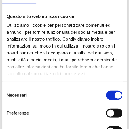
Assenza Prof.ssa Elena Molena
La Prof.ssa Elena Molena sarà assente giovedì 14
Questo sito web utilizza i cookie
maggio 2026. La lezione sarà recuperata giovedì 11
giugno 2026.
Utilizziamo i cookie per personalizzare contenuti ed
annunci, per fornire funzionalità dei social media e per
analizzare il nostro traffico. Condividiamo inoltre
informazioni sul modo in cui utilizza il nostro sito con i
TUTTI GLI AVVISI
nostri partner che si occupano di analisi dei dati web,
pubblicità e social media, i quali potrebbero combinarle
Presentazione
con altre informazioni che ha fornito loro o che hanno
raccolto dal suo utilizzo dei loro servizi.
Il corso di Tecniche dell'Incisione-Grafica d'Arte per il
biennio è rivolto agli studenti di altri indirizzi (Pittura,
Selezione
Scultura, Decorazione, ecc.).
Necessari
del
Gli studenti avranno la possibilità di apprendere e
consenso
sperimentare le diverse tecniche calcografiche dirette,
Preferenze
indirette, le tecniche a rilievo e le tecniche ibride. Ogni
studente realizzerà un progetto individuale, sviluppando
il processo creativo come poetica attenta alle forme