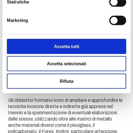
Statistiche
espressive contemporanee.
Marketing
Programma
Accetta tutti
La conoscenza di strumenti e materiali specifici,
acquisita nelle diverse fasi di lavoro, consentirà agli
studenti di sviluppare un percorso poetico attraverso lo
Accetta selezionati
studio del segno, ovvero realizzando una serie di
elaborati, dove la superficie della matrice rappresenta lo
spazio creativo finalizzato alla stampa in bianco e nero
Rifiuta
e/o a colori, alla realizzazione del libro d'artista e
dell'installazione.
Gli obbiettivi formativi sono di ampliare e approfondire le
tecniche incisorie dirette e indirette già apprese nel
triennio e la sperimentazione di eventuali elaborazioni
delle stesse, utilizzando oltre alle matrici di metallo
anche materiali diversi come il plexiglass, il
policarbonato, il Forex. Inoltre, particolare attenzione